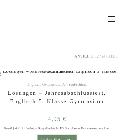
Hauptmenü
ANSICHT:
12
24
ALLE
Englisch
,
Gymnasium
,
Jahresabschluss
Lösungen – Jahresabschlusstest,
Englisch 5. Klasse Gymnasium
4,95
€
Gemäß § 4 Nr. 21 Buchst. a, Doppelbuchst. bb UStG wird keine Umsatzsteuer berechnet.
In den Warenkorb