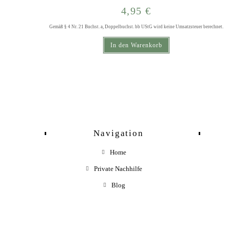
4,95
€
Gemäß § 4 Nr. 21 Buchst. a, Doppelbuchst. bb UStG wird keine Umsatzsteuer berechnet.
In den Warenkorb
Navigation
Home
Private Nachhilfe
Blog