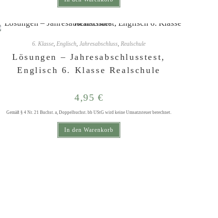
6. Klasse
,
Englisch
,
Jahresabschluss
,
Realschule
Lösungen – Jahresabschlusstest,
Englisch 6. Klasse Realschule
4,95
€
Gemäß § 4 Nr. 21 Buchst. a, Doppelbuchst. bb UStG wird keine Umsatzsteuer berechnet.
In den Warenkorb