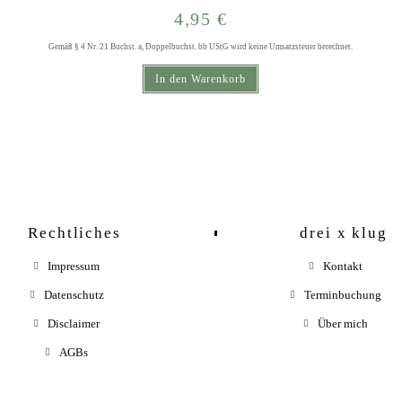
4,95
€
Gemäß § 4 Nr. 21 Buchst. a, Doppelbuchst. bb UStG wird keine Umsatzsteuer berechnet.
In den Warenkorb
Rechtliches
drei x klug
Impressum
Kontakt
Datenschutz
Terminbuchung
Disclaimer
Über mich
AGBs