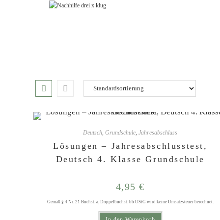
Zum
Inhalt
springen
Deutsch
,
Grundschule
,
Jahresabschluss
Lösungen – Jahresabschlusstest,
Deutsch 4. Klasse Grundschule
4,95
€
Gemäß § 4 Nr. 21 Buchst. a, Doppelbuchst. bb UStG wird keine Umsatzsteuer berechnet.
In den Warenkorb