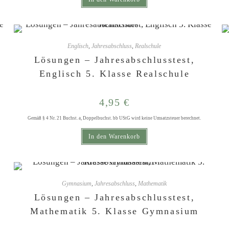
Englisch
,
Jahresabschluss
,
Realschule
Lösungen – Jahresabschlusstest,
Englisch 5. Klasse Realschule
4,95
€
Gemäß § 4 Nr. 21 Buchst. a, Doppelbuchst. bb UStG wird keine Umsatzsteuer berechnet.
In den Warenkorb
Gymnasium
,
Jahresabschluss
,
Mathematik
Lösungen – Jahresabschlusstest,
Mathematik 5. Klasse Gymnasium