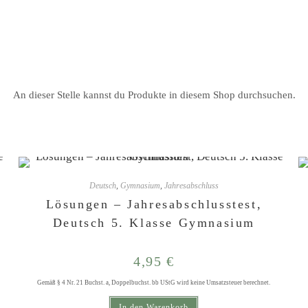
Privat: eLearning buchen
An dieser Stelle kannst du Produkte in diesem Shop durchsuchen.
Deutsch
,
Gymnasium
,
Jahresabschluss
Lösungen – Jahresabschlusstest,
Deutsch 5. Klasse Gymnasium
4,95
€
Gemäß § 4 Nr. 21 Buchst. a, Doppelbuchst. bb UStG wird keine Umsatzsteuer berechnet.
In den Warenkorb