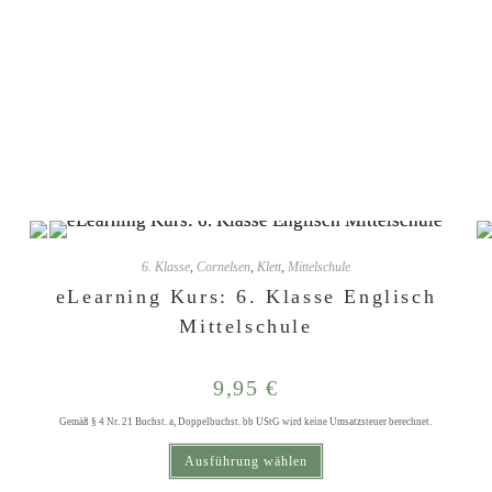
6. Klasse
6. Klasse
,
Cornelsen
,
Klett
,
Mittelschule
eLearning Kurs: 6. Klasse Englisch
Mittelschule
9,95
€
Gemäß § 4 Nr. 21 Buchst. a, Doppelbuchst. bb UStG wird keine Umsatzsteuer berechnet.
Dieses Produkt weist mehrere Varianten auf. Die Optionen können auf der Produktseite gewählt werden
Ausführung wählen