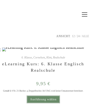
Hauptmenü
ANSICHT:
12
24
ALLE
6. Klasse
,
Cornelsen
,
Klett
,
Realschule
eLearning Kurs: 6. Klasse Englisch
Realschule
9,95
€
Gemäß § 4 Nr. 21 Buchst. a, Doppelbuchst. bb UStG wird keine Umsatzsteuer berechnet.
Dieses Produkt weist mehrere Varianten auf. Die Optionen können auf der Produktseite gewählt werden
Ausführung wählen