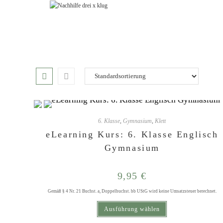
Zum
Inhalt
springen
6. Klasse
,
Gymnasium
,
Klett
eLearning Kurs: 6. Klasse Englisch
Gymnasium
9,95
€
Gemäß § 4 Nr. 21 Buchst. a, Doppelbuchst. bb UStG wird keine Umsatzsteuer berechnet.
Dieses Produkt weist mehrere Varianten auf. Die Optionen können auf der Produktseite gewählt werden
Ausführung wählen