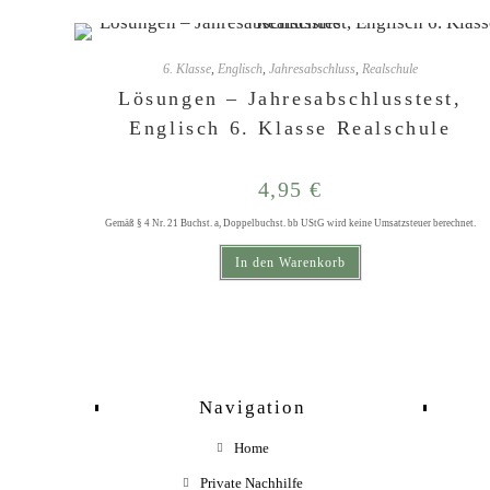
6. Klasse
,
Englisch
,
Jahresabschluss
,
Realschule
Lösungen – Jahresabschlusstest,
Englisch 6. Klasse Realschule
4,95
€
Gemäß § 4 Nr. 21 Buchst. a, Doppelbuchst. bb UStG wird keine Umsatzsteuer berechnet.
In den Warenkorb
Navigation
Home
Private Nachhilfe