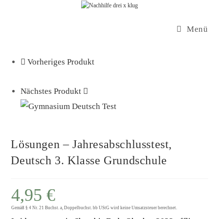
Zum
Inhalt
Menü
springen
Vorheriges Produkt
Nächstes Produkt
Lösungen – Jahresabschlusstest,
Deutsch 3. Klasse Grundschule
4,95
€
Gemäß § 4 Nr. 21 Buchst. a, Doppelbuchst. bb UStG wird keine Umsatzsteuer berechnet.