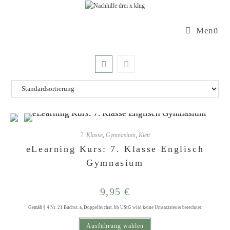
Zum
Inhalt
Menü
springen
7. Klasse
,
Gymnasium
,
Klett
eLearning Kurs: 7. Klasse Englisch
Gymnasium
9,95
€
Gemäß § 4 Nr. 21 Buchst. a, Doppelbuchst. bb UStG wird keine Umsatzsteuer berechnet.
Dieses Produkt weist mehrere Varianten auf. Die Optionen können auf der Produktseite gewählt werden
Ausführung wählen