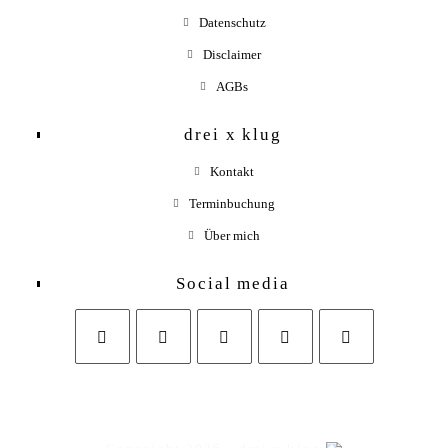
Datenschutz
Disclaimer
AGBs
drei x klug
Kontakt
Terminbuchung
Über mich
Social media
Opens
Opens
Opens
Opens
in
in
in
in
a
a
a
your