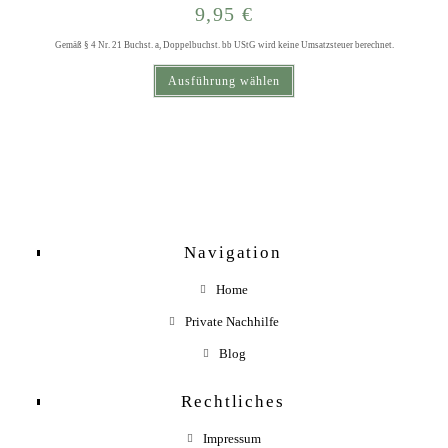
9,95
€
Gemäß § 4 Nr. 21 Buchst. a, Doppelbuchst. bb UStG wird keine Umsatzsteuer berechnet.
Dieses Produkt weist mehrere Varianten auf. Die Optionen können auf der Produktseite gewählt werden
Ausführung wählen
Navigation
Home
Private Nachhilfe
Blog
Rechtliches
Impressum