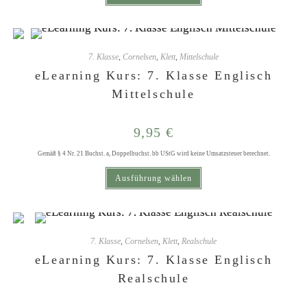
7. Klasse
,
Cornelsen
,
Klett
,
Mittelschule
eLearning Kurs: 7. Klasse Englisch
Mittelschule
9,95
€
Gemäß § 4 Nr. 21 Buchst. a, Doppelbuchst. bb UStG wird keine Umsatzsteuer berechnet.
Dieses Produkt weist mehrere Varianten auf. Die Optionen können auf der Produktseite gewählt werden
Ausführung wählen
7. Klasse
,
Cornelsen
,
Klett
,
Realschule
eLearning Kurs: 7. Klasse Englisch
Realschule