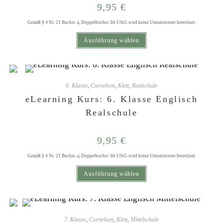
9,95
€
Gemäß § 4 Nr. 21 Buchst. a, Doppelbuchst. bb UStG wird keine Umsatzsteuer berechnet.
Dieses Produkt weist mehrere Varianten auf. Die Optionen können auf der Produktseite gewählt werden
Ausführung wählen
6. Klasse
,
Cornelsen
,
Klett
,
Realschule
eLearning Kurs: 6. Klasse Englisch
Realschule
9,95
€
Gemäß § 4 Nr. 21 Buchst. a, Doppelbuchst. bb UStG wird keine Umsatzsteuer berechnet.
Dieses Produkt weist mehrere Varianten auf. Die Optionen können auf der Produktseite gewählt werden
Ausführung wählen
7. Klasse
,
Cornelsen
,
Klett
,
Mittelschule