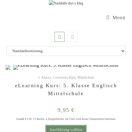
Zum
Inhalt
Menü
springen
5. Klasse
,
Cornelsen
,
Klett
,
Mittelschule
eLearning Kurs: 5. Klasse Englisch
Mittelschule
9,95
€
Gemäß § 4 Nr. 21 Buchst. a, Doppelbuchst. bb UStG wird keine Umsatzsteuer berechnet.
Dieses Produkt weist mehrere Varianten auf. Die Optionen können auf der Produktseite gewählt werden
Ausführung wählen