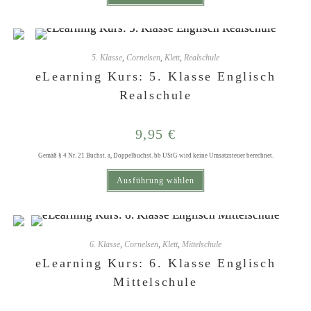
5. Klasse
,
Cornelsen
,
Klett
,
Realschule
eLearning Kurs: 5. Klasse Englisch
Realschule
9,95
€
Gemäß § 4 Nr. 21 Buchst. a, Doppelbuchst. bb UStG wird keine Umsatzsteuer berechnet.
Dieses Produkt weist mehrere Varianten auf. Die Optionen können auf der Produktseite gewählt werden
Ausführung wählen
6. Klasse
,
Cornelsen
,
Klett
,
Mittelschule
eLearning Kurs: 6. Klasse Englisch
Mittelschule