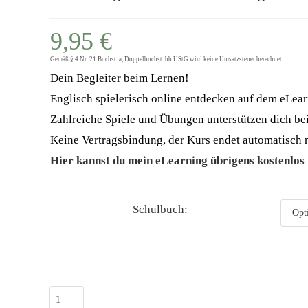
9,95
€
Gemäß § 4 Nr. 21 Buchst. a, Doppelbuchst. bb UStG wird keine Umsatzsteuer berechnet.
Dein Begleiter beim Lernen!
Englisch spielerisch online entdecken auf dem eLear
Zahlreiche Spiele und Übungen unterstützen dich bei
Keine Vertragsbindung, der Kurs endet automatisch n
Hier kannst du mein eLearning übrigens kostenlos
Schulbuch:
eLearning