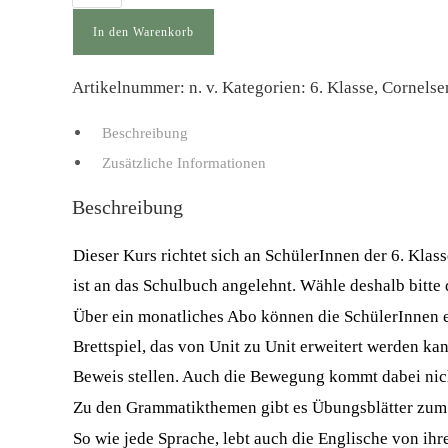
Kurs:
6.
In den Warenkorb
Klasse
Englisch
Artikelnummer:
n. v.
Kategorien:
6. Klasse
,
Cornelse
Mittelschule
Menge
Beschreibung
Zusätzliche Informationen
Beschreibung
Dieser Kurs richtet sich an SchülerInnen der 6. Kla
ist an das Schulbuch angelehnt. Wähle deshalb bitte
Über ein monatliches Abo können die SchülerInnen e
Brettspiel, das von Unit zu Unit erweitert werden ka
Beweis stellen. Auch die Bewegung kommt dabei nich
Zu den Grammatikthemen gibt es Übungsblätter zum 
So wie jede Sprache, lebt auch die Englische von ih